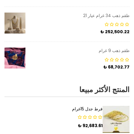
طقم ذهب 34 غرام عيار 21
₺
252,500.22
طقم ذهب 9 غرام
₺
68,702.77
المنتج الأكثر مبيعا
فرط جدل 15غرام
₺
92,683.61