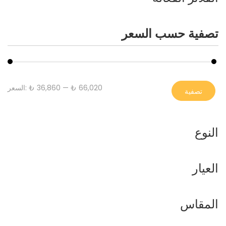
تصفية حسب السعر
₺ 66,020
—
₺ 36,860
السعر:
تصفية
النوع
العيار
المقاس