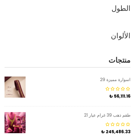
الطول
الألوان
منتجات
اسوارة مميزة 29
₺
56,111.16
طقم ذهب 39 غرام عيار 21
₺
245,486.33