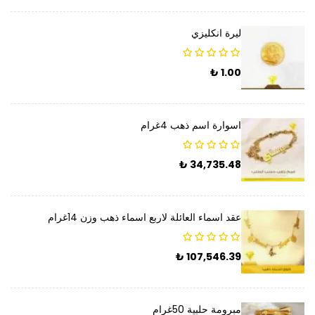
ليرة انكليزي
₺
1.00
اسوارة اسم ذهب 4غرام
₺
34,735.48
عقد اسماء العائلة لاربع اسماء ذهب وزن 14غرام
₺
107,546.39
مبرومة حلبية 50غرام