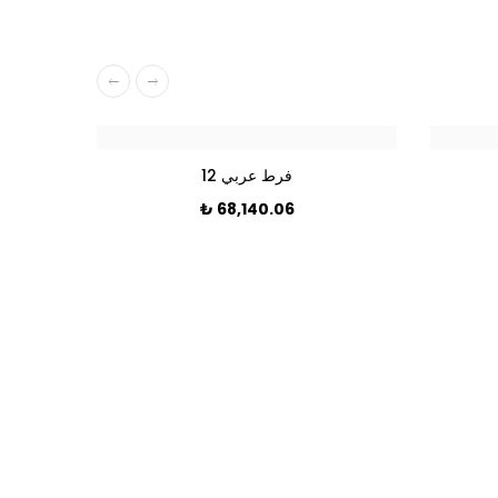
فرط عربي 12
₺
68,140.06