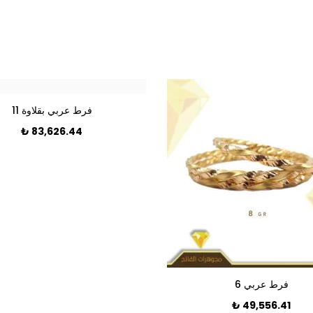
فرط عربي بقلاوة 11
₺
83,626.44
فرط عربي 6
₺
49,556.41