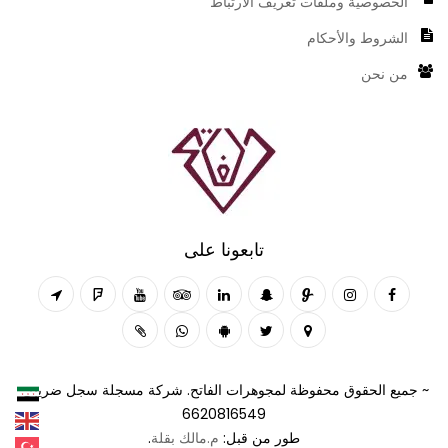
الخصوصية وملفات تعريف الارتباط
الشروط والأحكام
من نحن
تابعونا على
~ جميع الحقوق محفوظة لمجوهرات الفاتح. شركة مسجلة سجل ضريبي:
6620816549
طور من قبل:
م.مالك بقلة
.