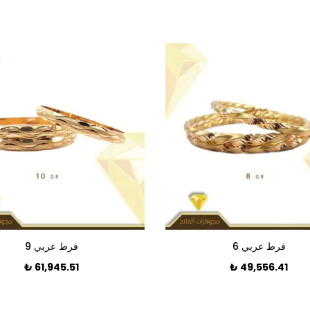
فرط عربي 6
فرط عربي 9
₺
61,945.51
₺
49,556.41