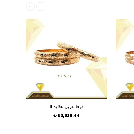
فرط عربي بقلاوة 11
₺
83,626.44