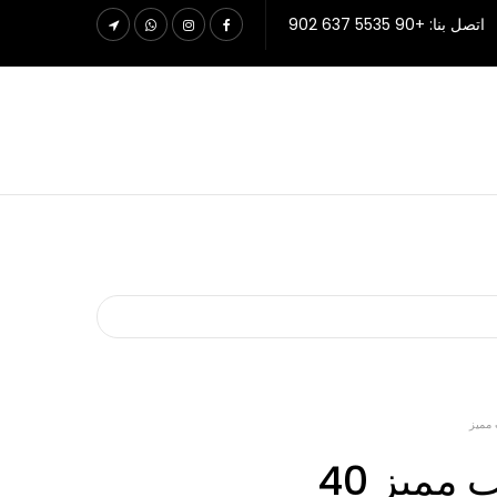
اتصل بنا: +90 5535 637 902
 مميز
مميز 40