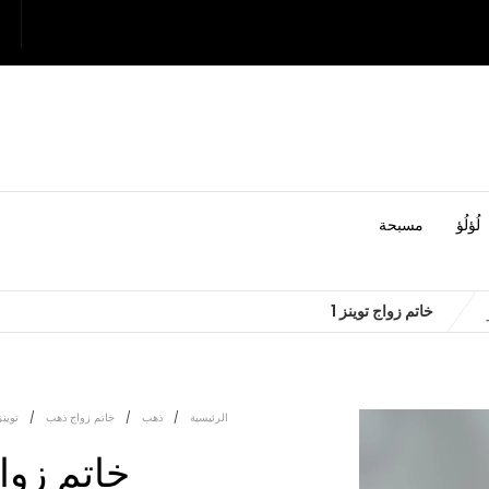
لُؤلُؤ
مسبحة
خاتم زواج توينز 1
الرئيسية
/
ذهب
/
خاتم زواج ذهب
/
توينز
خاتم زواج