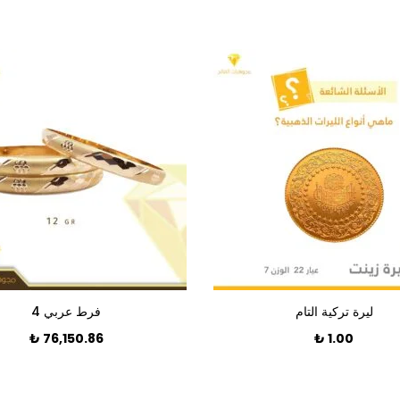
ليرة تركية التام
فرط عربي 4
₺
76,150.86
₺
1.00